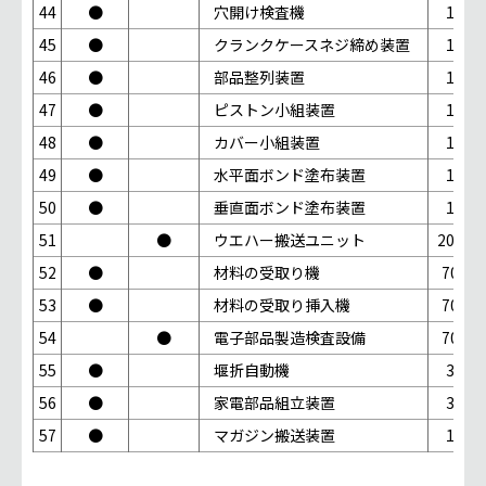
44
●
穴開け検査機
1台
45
●
クランクケースネジ締め装置
1台
46
●
部品整列装置
1台
47
●
ピストン小組装置
1台
48
●
カバー小組装置
1台
49
●
水平面ボンド塗布装置
1台
50
●
垂直面ボンド塗布装置
1台
51
●
ウエハー搬送ユニット
200台
52
●
材料の受取り機
70台
53
●
材料の受取り挿入機
70台
54
●
電子部品製造検査設備
70台
55
●
堰折自動機
3台
56
●
家電部品組立装置
3台
57
●
マガジン搬送装置
1台