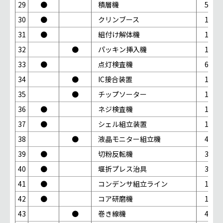
29
●
積層機
5台
30
●
クリンブース
1台
31
●
組付け解体機
1台
32
●
パッキン挿入機
1台
33
●
点灯検査機
6台
34
●
IC接合装置
1台
35
●
チップソーター
1台
36
●
ネジ検査機
1台
37
●
シェル組立装置
1台
38
●
液晶モニター組立機
4台
39
●
切粉反転機
3台
40
●
堰折プレス治具
3台
41
●
コンデンサ組立ライン
1台
42
●
コア研磨機
1台
43
●
巻き線機
4台