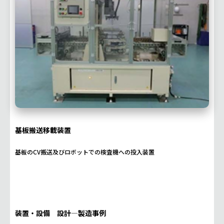
基板搬送移載装置
基板のCV搬送及びロボットでの検査機への投入装置
装置・設備 設計―製造事例