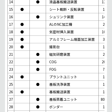
14
●
液晶基板搬送装置
12台
15
●
シート裁断・反転装置
1台
16
●
シュリンク装置
14台
17
●
ALのNC加工機
2台
18
●
気密材挿入装置
10台
19
●
アルミフレーム端面加工装置
3台
20
●
撮影台
1台
21
●
磁気研磨装置
2台
22
●
COG
20台
23
●
FOG
7台
24
●
プラントユニット
1台
25
●
基板洗浄装置
1台
26
●
基板搬送装置
1台
27
●
基板蒸着ユニット
800台
28
●
ボンダー
1台