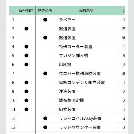
設計制作
制作のみ
設備名称
台数
1
●
ラベラー
1台
2
●
搬送装置
25台
3
●
搬送装置
50台
4
●
特殊コーター装置
12台
5
●
マガジン挿入機
5台
6
●
印刷機
2台
7
●
ウエハー搬送収納装置
30台
8
●
電解コンデンサ組立装置
1台
9
●
注液装置
2台
10
●
塗布幅測定機
2台
11
●
組立装置
1台
12
●
リレーコイルAssy装置
3台
13
●
リッドマウンター装置
2台